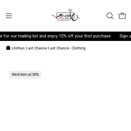
Skip
to
EN
content
OPEN
Open 
Open
SEARCH
navigation
BAR
menu
r our mailing list and enjoy 10% off your first purchase
Sign up n
/
clothes
/
Last Chance
/
Last Chance - Clothing
Open
third item at 50%
image
lightbox