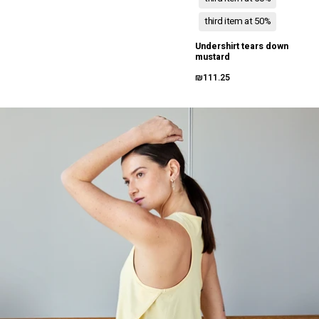
third item at 50%
Undershirt tears down
mustard
₪111.25