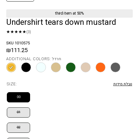
third item at 50%
Undershirt tears down mustard
★★★★★
(3)
SKU 1010575
₪111.25
ADDITIONAL COLORS: חרדל
SIZE:
טבלת מידות
00
01
02