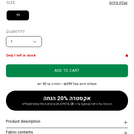
SIZE:
טבלת מידות
99
QUANTITY
1
Only
1
left in stock
ADD TO CART
משלוח חינם מעל ₪299 • החזרה עד 30 יום
אקסטרה 20% הנחה
ההנחה על היתרה|בתוקף עד ה 16.08|ללא תכשיטים וכפל קופונים|טל״ח
Product description
Fabric contents